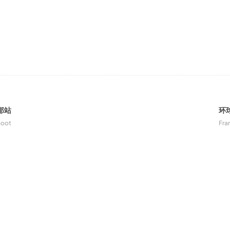
那站
环
hoot
Fra