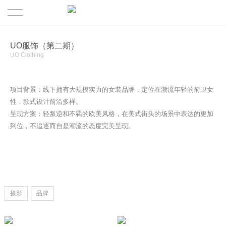
首页
UO服饰（第二期）
UO Clothing
案例
项目背景：线下拥有大规模实力的女装品牌，定位在潮流年轻的前卫女
关于
性，款式设计前沿多样。
呈现方案：轻叛逆和不羁的欧美风格，在美式街头的场景中表达的更加
行业交流
关于星潮
到位，不追逐而自是潮流的态度完美呈现。
联系我们
团队介绍
摄影
品牌