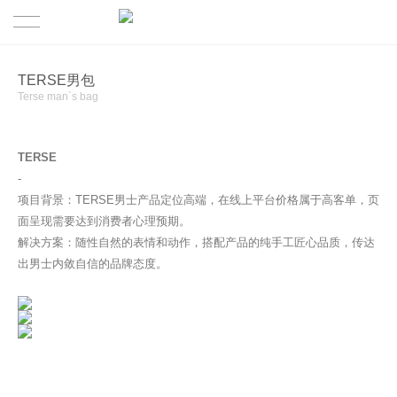
首页
TERSE男包
Terse man`s bag
案例
TERSE
关于
-
项目背景：TERSE男士产品定位高端，在线上平台价格属于高客单，页
行业交流
关于星潮
面呈现需要达到消费者心理预期。
解决方案：随性自然的表情和动作，搭配产品的纯手工匠心品质，传达
联系我们
团队介绍
出男士内敛自信的品牌态度。